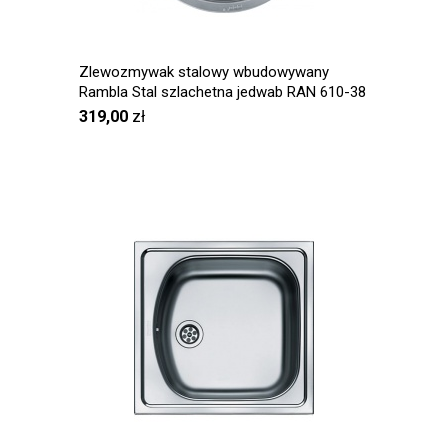
Zlewozmywak stalowy wbudowywany
Rambla Stal szlachetna jedwab RAN 610-38
N
319,00
zł