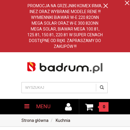
PROMOCJA NA GRZEJNIKI KOMEX IRMA,
INEZ ORAZ WYBRANE MODELE RENE !!!
WYMIENNIKI BIAWAR W-E 220.82ONN
MEGA SOLAR ORAZ W-E 300.82ONN
MEGA SOLAR, BIAWAR MEGA 100.81,
125.81, 150.81, 220.81 W SUPER CENACH
DOSTĘPNE OD RĘKI. ZAPRASZAMY DO
ZAKUPÓW !!!
MENU
0
Strona główna
Kuchnia