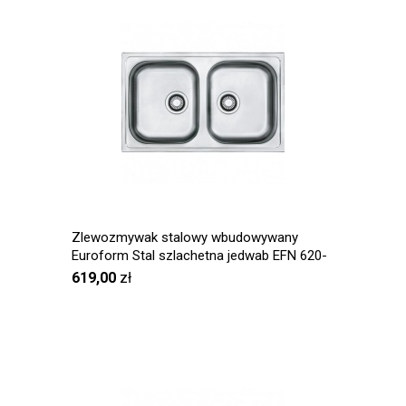
Zlewozmywak stalowy wbudowywany
Euroform Stal szlachetna jedwab EFN 620-
78
619,00
zł