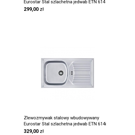
Eurostar Stal szlachetna jedwab ETN 614
Nova
299,00
zł
Zlewozmywak stalowy wbudowywany
Eurostar Stal szlachetna jedwab ETN 614i
Nova
329,00
zł