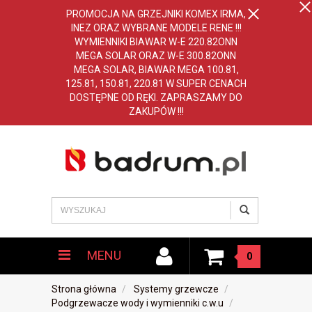
PROMOCJA NA GRZEJNIKI KOMEX IRMA,
INEZ ORAZ WYBRANE MODELE RENE !!!
WYMIENNIKI BIAWAR W-E 220.82ONN
MEGA SOLAR ORAZ W-E 300.82ONN
MEGA SOLAR, BIAWAR MEGA 100.81,
125.81, 150.81, 220.81 W SUPER CENACH
DOSTĘPNE OD RĘKI. ZAPRASZAMY DO
ZAKUPÓW !!!
MENU
0
Strona główna
Systemy grzewcze
Podgrzewacze wody i wymienniki c.w.u