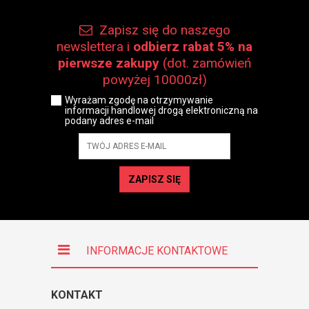
Zapisz się do naszego
newslettera i
odbierz rabat 5% na
pierwsze zakupy
(dot. zamówień
powyżej 10000zł)
Wyrażam zgodę na otrzymywanie
informacji handlowej drogą elektroniczną na
podany adres e-mail
ZAPISZ SIĘ
INFORMACJE KONTAKTOWE
KONTAKT