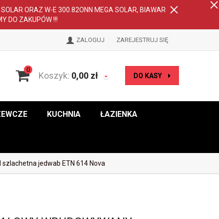
A SOLAR ORAZ W-E 300.82ONN MEGA SOLAR, BIAWAR
MY DO ZAKUPÓW !!!
ZALOGUJ
ZAREJESTRUJ SIĘ
0
Koszyk:
0,00
zł
DO KASY
ZEWCZE
KUCHNIA
ŁAZIENKA
 szlachetna jedwab ETN 614 Nova