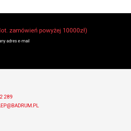
dot. zamówień powyżej 10000zł)
ny adres e-mail
2 289
LEP@BADRUM.PL