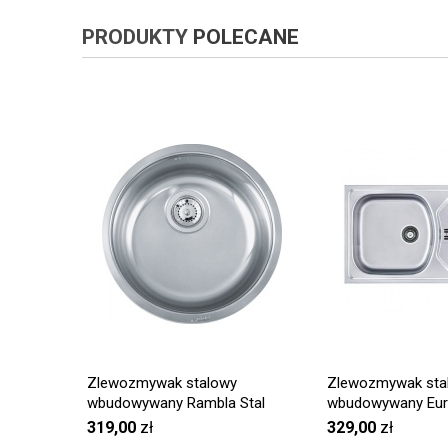
PRODUKTY
POLECANE
Zlewozmywak stalowy
Zlewozmywak sta
wbudowywany Rambla Stal
wbudowywany Euro
szlachetna jedwab RAN 610-38
szlachetna jedwab
319,00
zł
329,00
zł
N
Nova