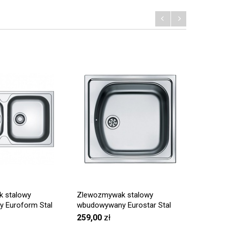
 stalowy
Zlewozmywak stalowy
Zlewozm
 Euroform Stal
wbudowywany Eurostar Stal
wbudowy
en EFL 651-78
szlachetna jedwab ETN 610 i
szlachet
259,00
zł
379,00