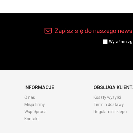
Zapisz się do naszego newsl
Wyrażam zgo
INFORMACJE
OBSŁUGA KLIENT
O nas
Koszty wysyłki
Misja firmy
Termin dostawy
Współpraca
Regulamin sklepu
Kontakt