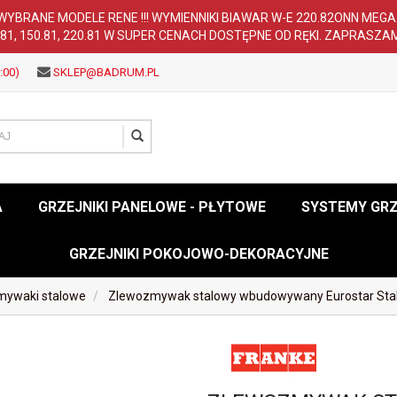
WYBRANE MODELE RENE !!! WYMIENNIKI BIAWAR W-E 220.82ONN MEG
.81, 150.81, 220.81 W SUPER CENACH DOSTĘPNE OD RĘKI. ZAPRASZA
:00)
SKLEP@BADRUM.PL
A
GRZEJNIKI PANELOWE - PŁYTOWE
SYSTEMY GR
GRZEJNIKI POKOJOWO-DEKORACYJNE
mywaki stalowe
Zlewozmywak stalowy wbudowywany Eurostar Stal