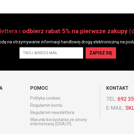
ettera i
odbierz rabat 5% na pierwsze zakupy
(
dę na otrzymywanie informacji handlowej drogą elektroniczną na poda
ZAPISZ SIĘ
A
POMOC
KONTAKT
Polityka cookies
TEL:
692 35
Regulamin konta
E-MAIL:
SK
Regulamin newslettera
Warunki korzystania ze strony
internetowej (DSA) PL