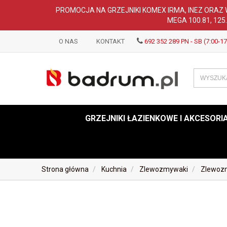
PROMOCJA NA GRZEJNIKI KOMEX IRMA, INEZ ORAZ 
MEGA 100.81, 125
O NAS
KONTAKT
692 352 289 PN - SB (7:00-17
GRZEJNIKI ŁAZIENKOWE I AKCESORI
Strona główna
Kuchnia
Zlewozmywaki
Zlewoz