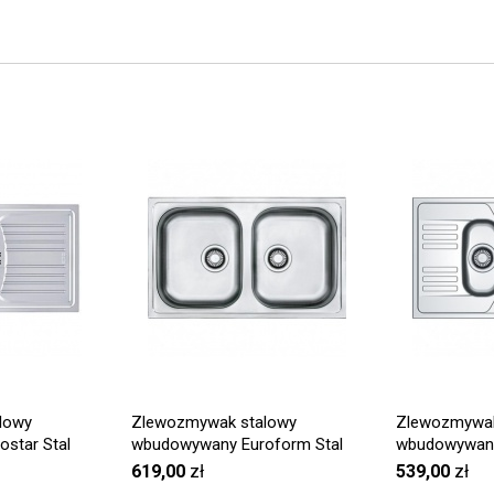
lowy
Zlewozmywak stalowy
Zlewozmywak
star Stal
wbudowywany Euroform Stal
wbudowywany
 ETN 614i
szlachetna jedwab EFN 620-78
szlachetna l
619,00
zł
539,00
zł