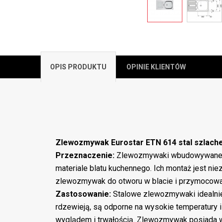
OPIS PRODUKTU
OPINIE KLIENTÓW
Zlewozmywak Eurostar ETN 614 stal szlach
Przeznaczenie:
Zlewozmywaki wbudowywane n
materiale blatu kuchennego. Ich montaż jest ni
zlewozmywak do otworu w blacie i przymocowa
Zastosowanie:
Stalowe zlewozmywaki idealnie
rdzewieją, są odporne na wysokie temperatury 
wyglądem i trwałością. Zlewozmywak posiada w