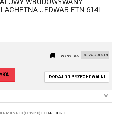
TALOWY WBUDOWYWANY
ZLACHETNA JEDWAB ETN 614I
DO 24 GODZIN
WYSYŁKA
YKA
DODAJ DO PRZECHOWALNI
CENA:
0
NA 10 (OPINII: 0)
DODAJ OPINIĘ