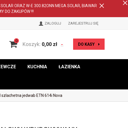
A SOLAR ORAZ W-E 300.82ONN MEGA SOLAR, BIAWAR
MY DO ZAKUPÓW !!!
ZALOGUJ
ZAREJESTRUJ SIĘ
0
Koszyk:
0,00
zł
DO KASY
ZEWCZE
KUCHNIA
ŁAZIENKA
szlachetna jedwab ETN 614i Nova