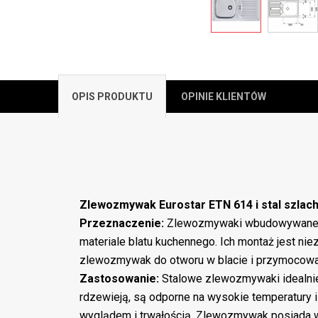
OPIS PRODUKTU
OPINIE KLIENTÓW
Zlewozmywak Eurostar
ETN 614 i
stal szlac
Przeznaczenie:
Zlewozmywaki wbudowywane n
materiale blatu kuchennego. Ich montaż jest ni
zlewozmywak do otworu w blacie i przymocowa
Zastosowanie:
Stalowe zlewozmywaki idealnie
rdzewieją, są odporne na wysokie temperatury 
wyglądem i trwałością. Zlewozmywak posiada w