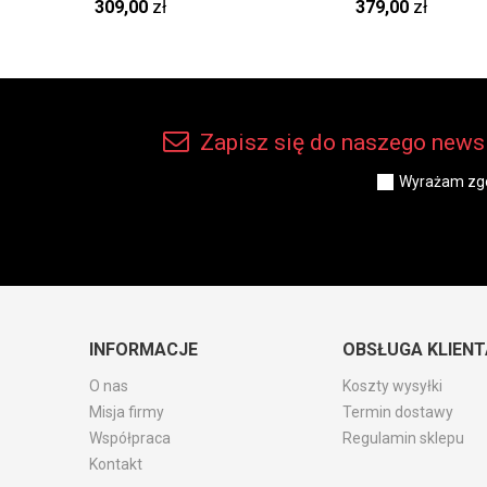
szlachetna len ETL 610 i
szlachetna len ET
309,00
zł
379,00
zł
Zapisz się do naszego newsl
Wyrażam zgo
INFORMACJE
OBSŁUGA KLIENT
O nas
Koszty wysyłki
Misja firmy
Termin dostawy
Współpraca
Regulamin sklepu
Kontakt