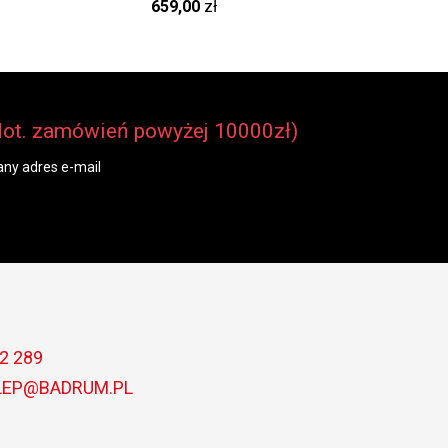
edwab RAN 610-38
szlachetna len EFL 620-78
szlache
659,00
zł
299,00
Nova
dot. zamówień powyżej 10000zł)
ny adres e-mail
2 289
LEP@BADRUM.PL