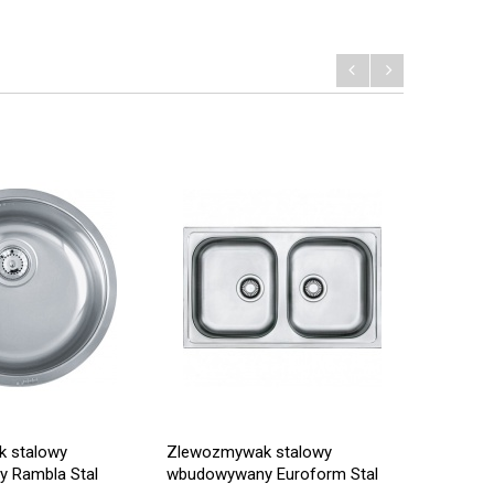
 stalowy
Zlewozmywak stalowy
Zlewozm
 Rambla Stal
wbudowywany Euroform Stal
wbudowy