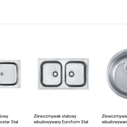
lowy
Zlewozmywak stalowy
Zlewozmywak
star Stal
wbudowywany Euroform Stal
wbudowywany