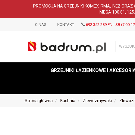
PROMOCJA NA GRZEJNIKI KOMEX IRMA, INEZ ORAZ 
MEGA 100.81, 125
O NAS
KONTAKT
692 352 289 PN - SB (7:00-17
GRZEJNIKI ŁAZIENKOWE I AKCESORI
Strona główna
Kuchnia
Zlewozmywaki
Zlewoz