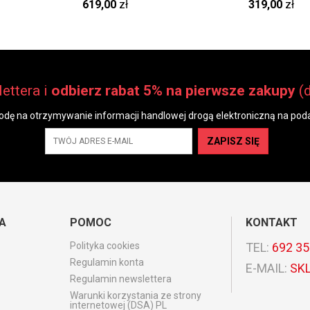
L 614 Nova
szlachetna jedwab EFN 620-78
szlachetna j
619,00
zł
319,00
zł
N
ettera i
odbierz rabat 5% na pierwsze zakupy
(
dę na otrzymywanie informacji handlowej drogą elektroniczną na poda
ZAPISZ SIĘ
A
POMOC
KONTAKT
Polityka cookies
TEL:
692 35
Regulamin konta
E-MAIL:
SK
Regulamin newslettera
Warunki korzystania ze strony
internetowej (DSA) PL