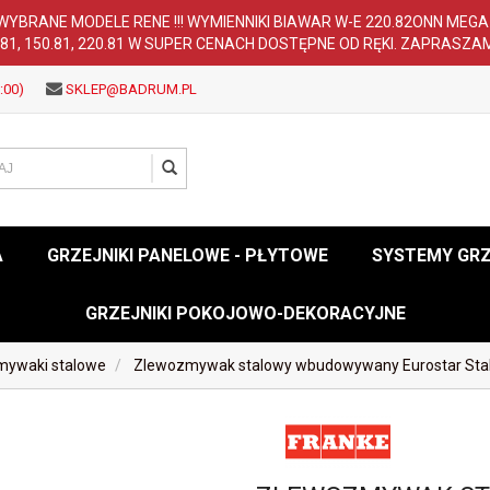
WYBRANE MODELE RENE !!! WYMIENNIKI BIAWAR W-E 220.82ONN MEG
.81, 150.81, 220.81 W SUPER CENACH DOSTĘPNE OD RĘKI. ZAPRASZA
:00)
SKLEP@BADRUM.PL
A
GRZEJNIKI PANELOWE - PŁYTOWE
SYSTEMY GR
GRZEJNIKI POKOJOWO-DEKORACYJNE
mywaki stalowe
Zlewozmywak stalowy wbudowywany Eurostar Stal 