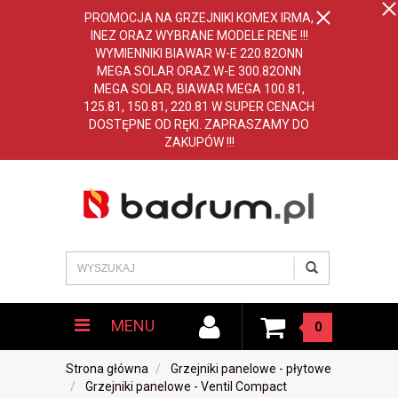
PROMOCJA NA GRZEJNIKI KOMEX IRMA,
INEZ ORAZ WYBRANE MODELE RENE !!!
WYMIENNIKI BIAWAR W-E 220.82ONN
MEGA SOLAR ORAZ W-E 300.82ONN
MEGA SOLAR, BIAWAR MEGA 100.81,
125.81, 150.81, 220.81 W SUPER CENACH
DOSTĘPNE OD RĘKI. ZAPRASZAMY DO
ZAKUPÓW !!!
MENU
0
Strona główna
Grzejniki panelowe - płytowe
Grzejniki panelowe - Ventil Compact