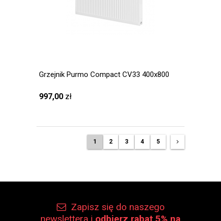
Grzejnik Purmo Compact CV33 400x800
997,00
zł
1
2
3
4
5
Zapisz się do naszego
newslettera i
odbierz rabat 5% na