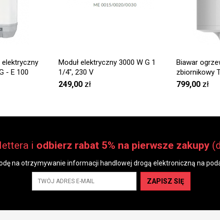
elektryczny
Moduł elektryczny 3000 W G 1
Biawar ogrze
G - E 100
1/4″, 230 V
zbiornikowy
II
249,00
zł
799,00
zł
ettera i
odbierz rabat 5% na pierwsze zakupy
(
dę na otrzymywanie informacji handlowej drogą elektroniczną na poda
ZAPISZ SIĘ