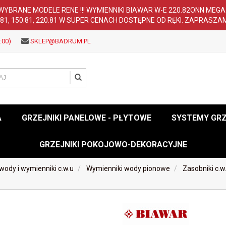
WYBRANE MODELE RENE !!! WYMIENNIKI BIAWAR W-E 220.82ONN MEG
.81, 150.81, 220.81 W SUPER CENACH DOSTĘPNE OD RĘKI. ZAPRASZA
:00)
SKLEP@BADRUM.PL
A
GRZEJNIKI PANELOWE - PŁYTOWE
SYSTEMY GR
GRZEJNIKI POKOJOWO-DEKORACYJNE
ody i wymienniki c.w.u
Wymienniki wody pionowe
Zasobniki c.w