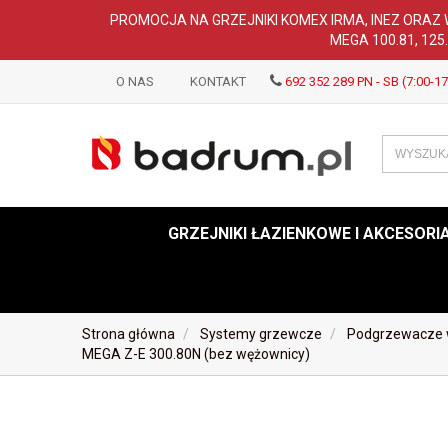
PROMOCJA NA GRZEJNIKI KOMEX IRMA, INEZ ORAZ 
MEGA 100.81, 125
O NAS
KONTAKT
692 352 289 PN - SB (7:00-17
GRZEJNIKI ŁAZIENKOWE I AKCESORI
Strona główna
Systemy grzewcze
Podgrzewacze w
MEGA Z-E 300.80N (bez wężownicy)