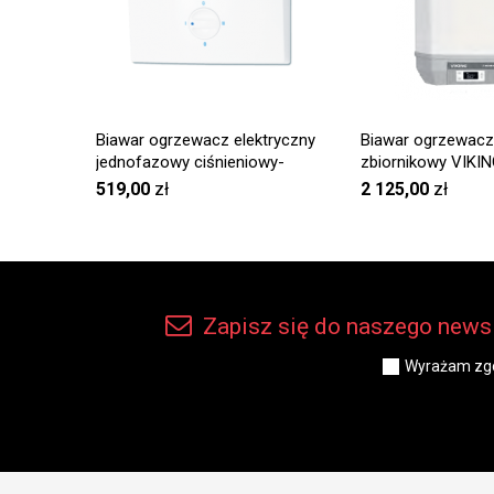
Biawar ogrzewacz elektryczny
Biawar ogrzewacz 
jednofazowy ciśnieniowy-
zbiornikowy VIKIN
podumywalkowy Oskar OP - 5 C
SMART
519,00
zł
2 125,00
zł
Zapisz się do naszego newsl
Wyrażam zgo