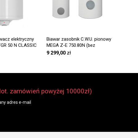
wacz elektryczny
Biawar zasobnik C.W.U. pionowy
Elektry
 TGR 50 N CLASSIC
MEGA Z-E 750.80N (bez
podgrze
wężownicy)
9 299,00
zł
1 199,
dot. zamówień powyżej 10000zł)
ny adres e-mail