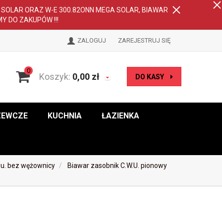
A SOLAR ORAZ W-E 300.82ONN MEGA SOLAR, BIAWAR
MY DO ZAKUPÓW !!!
ZALOGUJ
ZAREJESTRUJ SIĘ
0
Koszyk:
0,00
zł
DO KASY
ZEWCZE
KUCHNIA
ŁAZIENKA
.u. bez wężownicy
Biawar zasobnik C.W.U. pionowy