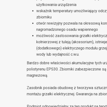
użytkowania urządzenia
wskaźnik temperatury umożliwiający odczy
zbiorniku
otwór rewizyjny pozwala na okresową kont
nagromadzonego osadu wapiennego
możliwość zastosowania grzałki elektrycz
kołnierzowej z tuleją (akcesorium), istni
(dodatkowego) elektryczego modułu grze
wody lub wydajność c.w.u.
Bardzo dobre właściwości akumulacyjne tych ur
polistyrenu EPS30. Zbiorniki zabezpieczone są
magnezową.
Zasobnik posiada obudowę z tworzywa sztuczne
montażu grzałki elektrycznej. Gwarancja na zbio
Podmiot odpowiedzialny za ten produkt na teryt