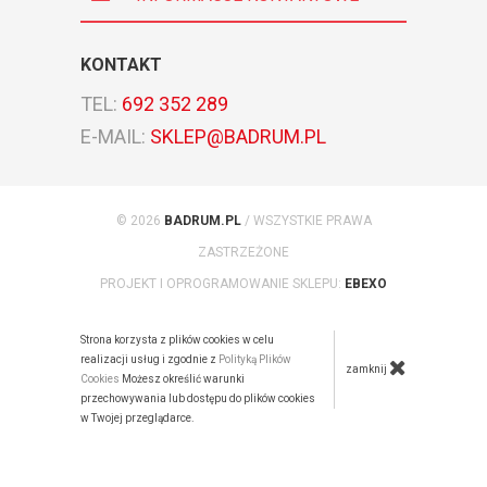
KONTAKT
TEL:
692 352 289
E-MAIL:
SKLEP@BADRUM.PL
© 2026
BADRUM.PL
/ WSZYSTKIE PRAWA
ZASTRZEŻONE
PROJEKT I OPROGRAMOWANIE SKLEPU:
EBEXO
Strona korzysta z plików cookies w celu
realizacji usług i zgodnie z
Polityką Plików
zamknij
Cookies
Możesz określić warunki
przechowywania lub dostępu do plików cookies
w Twojej przeglądarce.