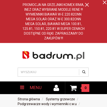
PROMOCJA NA GRZEJNIKI KOMEX IRMA,
INEZ ORAZ WYBRANE MODELE RENE !!!
WYMIENNIKI BIAWAR W-E 220.82ONN
MEGA SOLAR ORAZ W-E 300.82ONN
MEGA SOLAR, BIAWAR MEGA 100.81,
125.81, 150.81, 220.81 W SUPER CENACH
DOSTĘPNE OD RĘKI. ZAPRASZAMY DO
ZAKUPÓW !!!
MENU
0
Strona główna
Systemy grzewcze
Podgrzewacze wody i wymienniki c.w.u