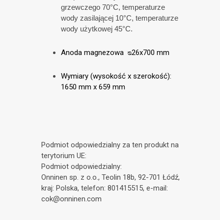
grzewczego
70°C
, temperatu
rze
wody zasilającej
10°C
, temperaturze
wody użytkowej
45°C
.
Anoda magnezowa ᴓ26x700 mm
Wymiary (wysokość x szerokość):
1650 mm x 659 mm
Podmiot odpowiedzialny za ten produkt na
terytorium UE:
Podmiot odpowiedzialny:
Onninen sp. z o.o., Teolin 18b, 92-701 Łódź,
kraj: Polska, telefon: 801415515, e-mail:
cok@onninen.com