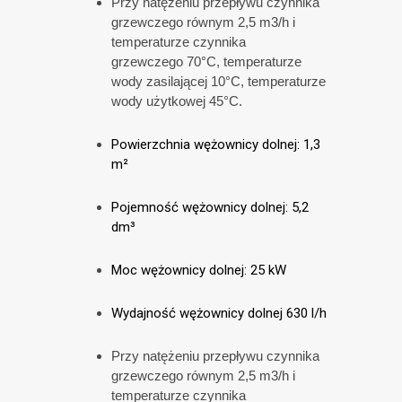
Przy natężeniu przepływu czynnika
grzewczego równym
2,5 m
3
/h
i
temperaturze czynnika
grzewczego
70°C
, temperatu
rze
wody zasilającej
10°C
, temperaturze
wody użytkowej
45°C
.
Powierzchnia wężownicy dolnej: 1,3
m²
Pojemność wężownicy dolnej: 5,2
dm³
Moc wężownicy dolnej: 25 kW
Wydajność wężownicy dolnej 630 l/h
Przy natężeniu przepływu czynnika
grzewczego równym
2,5 m
3
/h
i
temperaturze czynnika