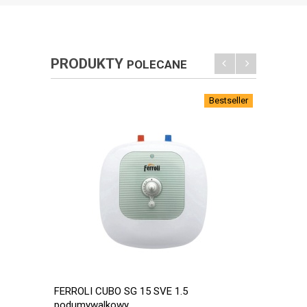
PRODUKTY
POLECANE
Bestseller
FERROLI CUBO SG 15 SVE 1.5
Wymienn
podumywalkowy
wężown