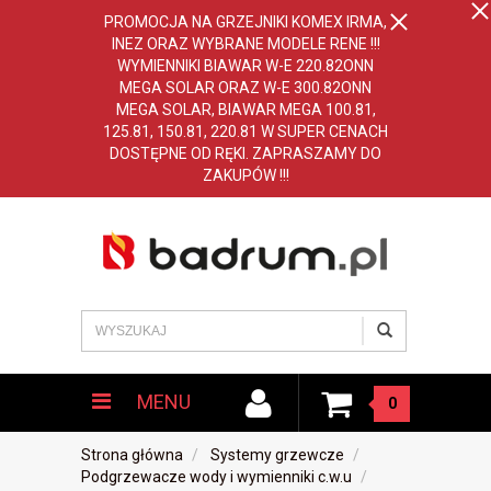
PROMOCJA NA GRZEJNIKI KOMEX IRMA,
INEZ ORAZ WYBRANE MODELE RENE !!!
WYMIENNIKI BIAWAR W-E 220.82ONN
MEGA SOLAR ORAZ W-E 300.82ONN
MEGA SOLAR, BIAWAR MEGA 100.81,
125.81, 150.81, 220.81 W SUPER CENACH
DOSTĘPNE OD RĘKI. ZAPRASZAMY DO
ZAKUPÓW !!!
MENU
0
Strona główna
Systemy grzewcze
Podgrzewacze wody i wymienniki c.w.u