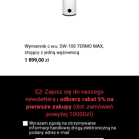
Wymiennik c.w.u. SW-100 TERMO MAX,
BOSCH 
stojący z jedną wężownicą
TR2000
1 899,00
zł
564,5
Zapisz się do naszego
newslettera i
odbierz rabat 5% na
pierwsze zakupy
(dot. zamówień
powyżej 10000zł)
Wyrażam zgodę na otrzymywanie
informacji handlowej drogą elektroniczną na
podany adres e-mail