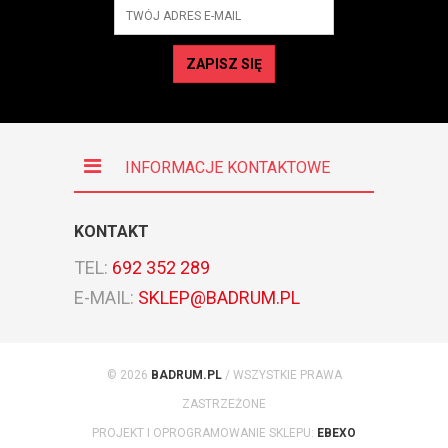
ZAPISZ SIĘ
INFORMACJE KONTAKTOWE
KONTAKT
TEL:
692 352 289
E-MAIL:
SKLEP@BADRUM.PL
© 2026
BADRUM.PL
/ WSZYSTKIE PRAWA
ZASTRZEŻONE
PROJEKT I OPROGRAMOWANIE SKLEPU:
EBEXO