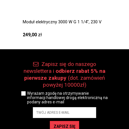
Moduł elektryczny 3000 W G 1 1/4″, 230 V
Elektr
wody P
249,00
zł
1 159
Zapisz się do naszego
newslettera i
odbierz rabat 5% na
pierwsze zakupy
(dot. zamówień
powyżej 10000zł)
Wyrażam zgodę na otrzymywanie
informacji handlowej drogą elektroniczną na
podany adres e-mail
ZAPISZ SIĘ