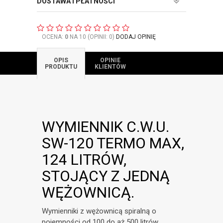
DOSTAWA I PŁATNOŚCI
OCENA:
0
NA 10 (OPINII: 0)
DODAJ OPINIĘ
OPIS
OPINIE
PRODUKTU
KLIENTÓW
WYMIENNIK C.W.U.
SW-120 TERMO MAX,
124 LITRÓW,
STOJĄCY Z JEDNĄ
WĘŻOWNICĄ.
Wymienniki z wężownicą spiralną o
pojemności od 100 do aż 500 litrów