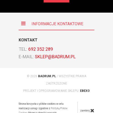
INFORMACJE KONTAKTOWE
KONTAKT
TEL:
692 352 289
E-MAIL:
SKLEP@BADRUM.PL
© 2026
BADRUM.PL
/ WSZYSTKIE PRAWA
ZASTRZEŻONE
PROJEKT I OPROGRAMOWANIE SKLEPU:
EBEXO
Strona korzysta z plików cookies w celu
realizacji usług i zgodnie z
Polityką Plików
zamknij
Cookies
Możesz określić warunki