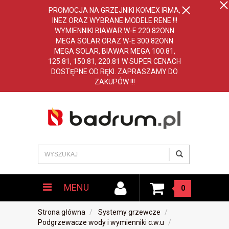
PROMOCJA NA GRZEJNIKI KOMEX IRMA,
INEZ ORAZ WYBRANE MODELE RENE !!!
WYMIENNIKI BIAWAR W-E 220.82ONN
MEGA SOLAR ORAZ W-E 300.82ONN
MEGA SOLAR, BIAWAR MEGA 100.81,
125.81, 150.81, 220.81 W SUPER CENACH
DOSTĘPNE OD RĘKI. ZAPRASZAMY DO
ZAKUPÓW !!!
MENU
0
Strona główna
Systemy grzewcze
Podgrzewacze wody i wymienniki c.w.u