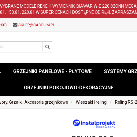
WYBRANE MODELE RENE !!! WYMIENNIKI BIAWAR W-E 220.82ONN MEG
.81, 150.81, 220.81 W SUPER CENACH DOSTĘPNE OD RĘKI. ZAPRASZA
:00)
SKLEP@BADRUM.PL
A
GRZEJNIKI PANELOWE - PŁYTOWE
SYSTEMY GR
GRZEJNIKI POKOJOWO-DEKORACYJNE
ory, Grzałki, Akcesoria grzejnikowe
Wieszaki i relingi
Reling RS-