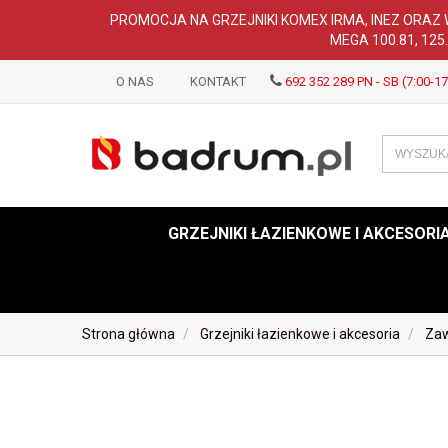
PROMOCJA NA GRZEJNIKI KOMEX IRMA, INEZ ORAZ 
MEGA 100.81, 125
O NAS
KONTAKT
692 352 289 PN - SB (7:00-17
GRZEJNIKI ŁAZIENKOWE I AKCESORI
Strona główna
Grzejniki łazienkowe i akcesoria
Zaw