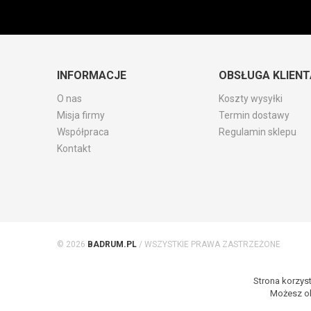
INFORMACJE
OBSŁUGA KLIENT
O nas
Koszty wysyłki
Misja firmy
Termin dostawy
Współpraca
Regulamin sklepu
Kontakt
© 2026
BADRUM.PL
/ WSZYSTKIE PRAWA ZASTRZEŻONE
Strona korzyst
Możesz ok