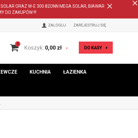
A SOLAR ORAZ W-E 300.82ONN MEGA SOLAR, BIAWAR
MY DO ZAKUPÓW !!!
ZALOGUJ
ZAREJESTRUJ SIĘ
0
Koszyk:
0,00
zł
DO KASY
ZEWCZE
KUCHNIA
ŁAZIENKA
2