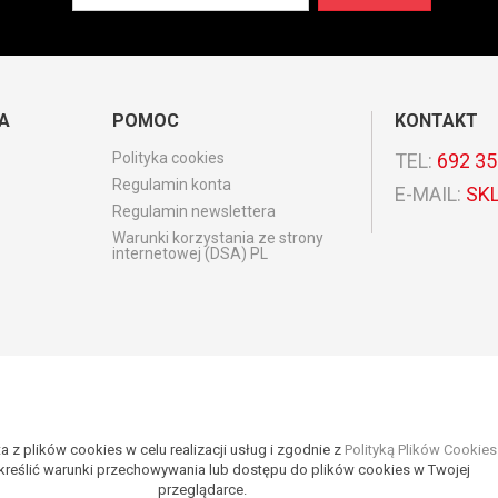
A
POMOC
KONTAKT
Polityka cookies
TEL:
692 35
Regulamin konta
E-MAIL:
SK
Regulamin newslettera
Warunki korzystania ze strony
internetowej (DSA) PL
a z plików cookies w celu realizacji usług i zgodnie z
Polityką Plików Cookies
reślić warunki przechowywania lub dostępu do plików cookies w Twojej
przeglądarce.