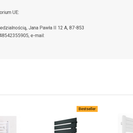
orium UE:
zialnością, Jana Pawła II 12 A, 87-853
+48542355905, e-mail:
Bestseller