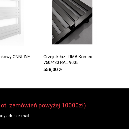
ienkowy ONNLINE
Grzejnik łaz. IRMA Komex
Grzejnik
750/430 RAL 9005
Komex 1
558,00
zł
666,00
dot. zamówień powyżej 10000zł)
ny adres e-mail