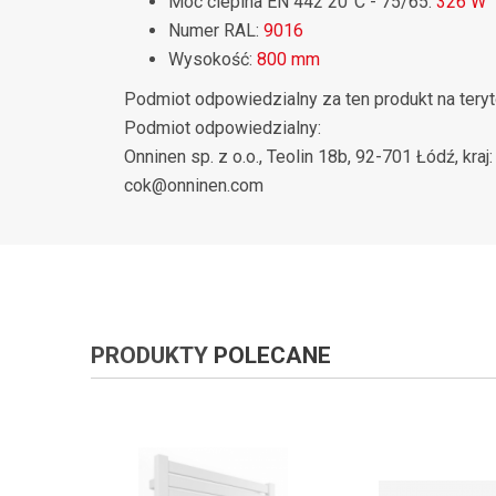
Moc cieplna EN 442 20°C - 75/65:
326 W
Numer RAL:
9016
Wysokość:
800 mm
Podmiot odpowiedzialny za ten produkt na teryt
Podmiot odpowiedzialny:
Onninen sp. z o.o., Teolin 18b, 92-701 Łódź, kraj
cok@onninen.com
PRODUKTY
POLECANE