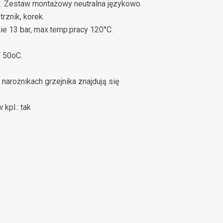
2". Zestaw montażowy neutralna językowo
trznik, korek.
ie 13 bar, max.temp.pracy 120°C.
T 50oC.
 narożnikach grzejnika znajdują się
kpl.: tak