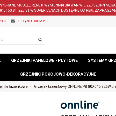
WYBRANE MODELE RENE !!! WYMIENNIKI BIAWAR W-E 220.82ONN MEG
.81, 150.81, 220.81 W SUPER CENACH DOSTĘPNE OD RĘKI. ZAPRASZA
:00)
SKLEP@BADRUM.PL
A
GRZEJNIKI PANELOWE - PŁYTOWE
SYSTEMY GR
GRZEJNIKI POKOJOWO-DEKORACYJNE
ejniki łazienkowe
Grzejnik łazienkowy ONNLINE PB 80X045 326W pr