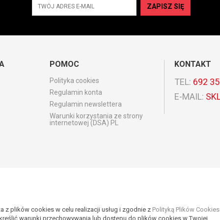
ZAPISZ SIĘ
A
POMOC
KONTAKT
Polityka cookies
TEL:
692 35
Regulamin konta
E-MAIL:
SK
Regulamin newslettera
Warunki korzystania ze strony
internetowej (DSA) PL
a z plików cookies w celu realizacji usług i zgodnie z
Polityką Plików Cookies
reślić warunki przechowywania lub dostępu do plików cookies w Twojej