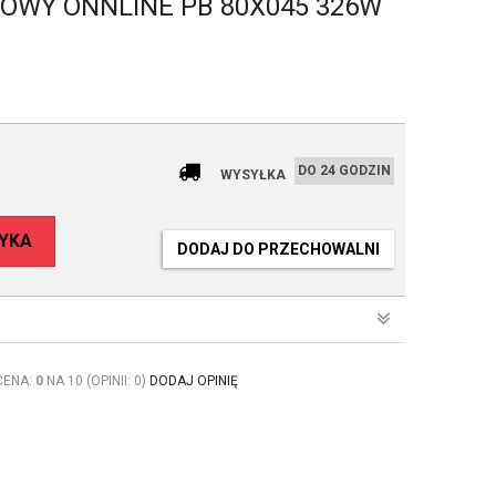
OWY ONNLINE PB 80X045 326W
DO 24 GODZIN
WYSYŁKA
YKA
DODAJ DO PRZECHOWALNI
CENA:
0
NA 10 (OPINII: 0)
DODAJ OPINIĘ