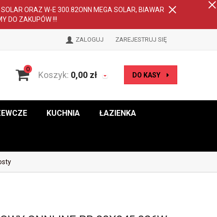
A SOLAR ORAZ W-E 300.82ONN MEGA SOLAR, BIAWAR
MY DO ZAKUPÓW !!!
ZALOGUJ
ZAREJESTRUJ SIĘ
0
Koszyk:
0,00
zł
DO KASY
ZEWCZE
KUCHNIA
ŁAZIENKA
osty