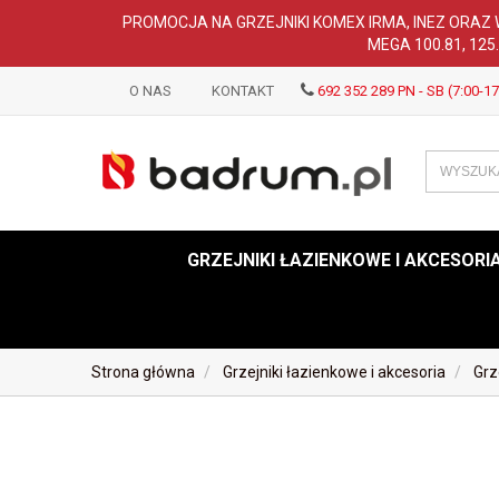
PROMOCJA NA GRZEJNIKI KOMEX IRMA, INEZ ORAZ 
MEGA 100.81, 125
O NAS
KONTAKT
692 352 289 PN - SB (7:00-17
GRZEJNIKI ŁAZIENKOWE I AKCESORI
Strona główna
Grzejniki łazienkowe i akcesoria
Grz