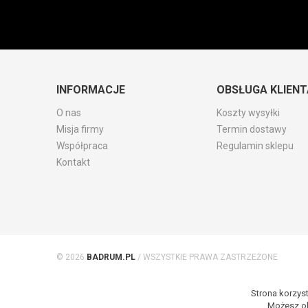
INFORMACJE
OBSŁUGA KLIENT
O nas
Koszty wysyłki
Misja firmy
Termin dostawy
Współpraca
Regulamin sklepu
Kontakt
© 2026
BADRUM.PL
/ WSZYSTKIE PRAWA ZASTRZEŻONE
Strona korzyst
Możesz ok