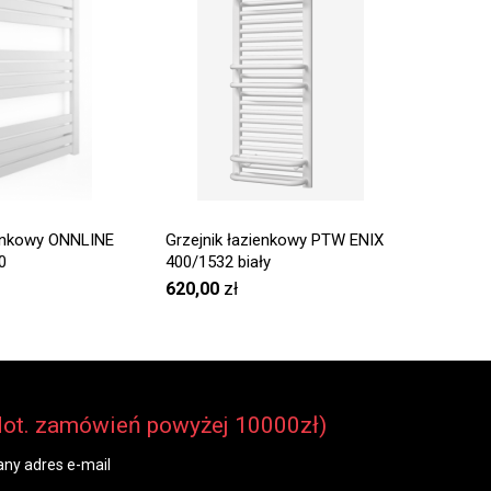
ienkowy ONNLINE
Grzejnik łazienkowy PTW ENIX
Grzejni
0
400/1532 biały
Komex 1
620,00
zł
639,00
dot. zamówień powyżej 10000zł)
ny adres e-mail