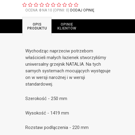
OCENA:
0
NA 10 (OPINII: 0)
DODAJ OPINIĘ
OPIS
OPINIE
PRODUKTU
KLIENTÓW
Wychodząc naprzeciw potrzebom
właścicieli małych łazienek stworzyliśmy
uniwersalny grzejnik NATALIA. Na tych
samych systemach mocujących występuje
on w wersji narożnej i w wersji
standardowej.
Szerokość - 250 mm
Wysokość - 1419 mm
Rozstaw podłączenia - 220 mm