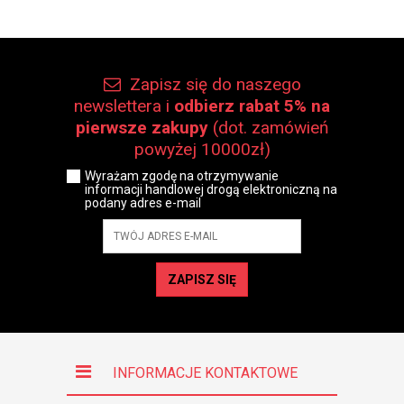
Zapisz się do naszego
newslettera i
odbierz rabat 5% na
pierwsze zakupy
(dot. zamówień
powyżej 10000zł)
Wyrażam zgodę na otrzymywanie
informacji handlowej drogą elektroniczną na
podany adres e-mail
ZAPISZ SIĘ
INFORMACJE KONTAKTOWE