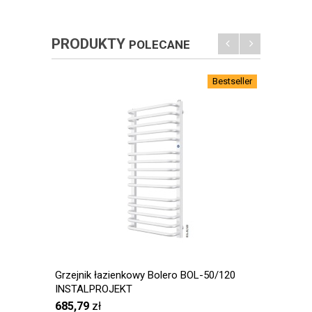
PRODUKTY
POLECANE
Bestseller
Grzejnik łazienkowy Bolero BOL-50/120
Grzejn
INSTALPROJEKT
720/57
685,79
zł
501,0