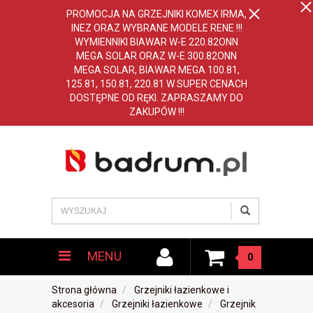
PROMOCJA NA GRZEJNIKI KOMEX IRMA,
INEZ ORAZ WYBRANE MODELE RENE !!!
WYMIENNIKI BIAWAR W-E 220.82ONN
MEGA SOLAR ORAZ W-E 300.82ONN
MEGA SOLAR, BIAWAR MEGA 100.81,
125.81, 150.81, 220.81 W SUPER CENACH
DOSTĘPNE OD RĘKI. ZAPRASZAMY DO
ZAKUPÓW !!!
MENU
0
Strona główna
Grzejniki łazienkowe i
akcesoria
Grzejniki łazienkowe
Grzejnik