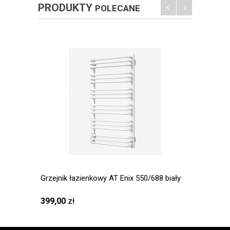
PRODUKTY
POLECANE
Grzejnik łazienkowy AT Enix 550/688 biały
Grzejn
RAL 90
399,00
zł
777,6