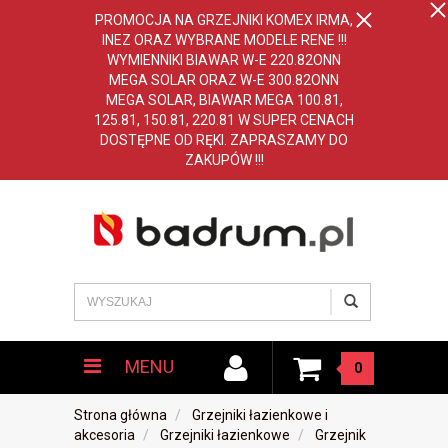
PROMOCJA NA GRZEJNIKI KOMEX IRMA,
INEZ ORAZ WYBRANE MODELE RENE !!!
WYMIENNIKI BIAWAR W-E 220.82ONN
MEGA SOLAR ORAZ W-E 300.82ONN
MEGA SOLAR, BIAWAR MEGA 100.81,
125.81, 150.81, 220.81 W SUPER CENACH
DOSTĘPNE OD RĘKI. ZAPRASZAMY DO
ZAKUPÓW !!!
MENU
0
Strona główna
Grzejniki łazienkowe i
akcesoria
Grzejniki łazienkowe
Grzejnik