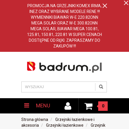
PROMOCJA NA GRZEJNIKI KOMEX IRMA,
INEZ ORAZ WYBRANE MODELE RENE !!!
WYMIENNIKI BIAWAR W-E 220.82ONN
MEGA SOLAR ORAZ W-E 300.82ONN
MEGA SOLAR, BIAWAR MEGA 100.81,
125.81, 150.81, 220.81 W SUPER CENACH
DOSTĘPNE OD RĘKI. ZAPRASZAMY DO
ZAKUPÓW !!!
MENU
0
Strona główna
Grzejniki łazienkowe i
akcesoria
Grzejniki łazienkowe
Grzejnik