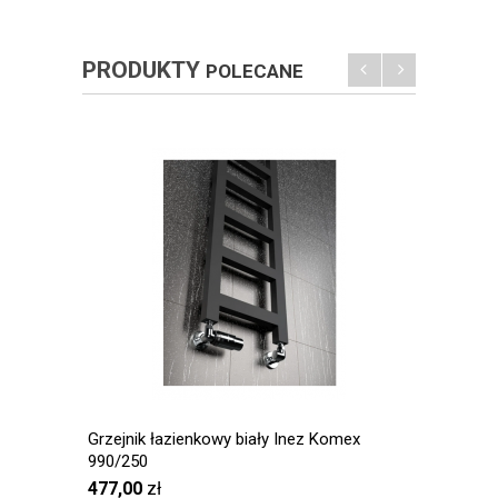
PRODUKTY
POLECANE
Grzejnik łazienkowy biały Inez Komex
GRZAŁK
990/250
477,00
zł
450,0