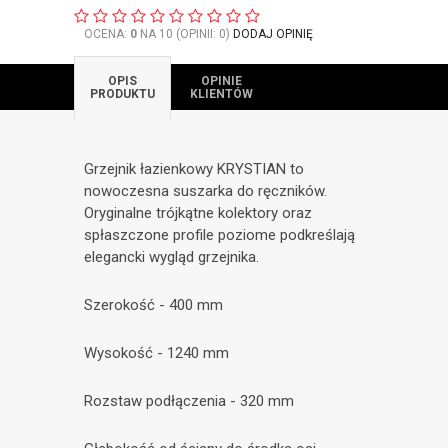
OCENA:
0
NA 10 (OPINII: 0)
DODAJ OPINIĘ
OPIS
OPINIE
PRODUKTU
KLIENTÓW
Grzejnik łazienkowy KRYSTIAN to
nowoczesna suszarka do ręczników.
Oryginalne trójkątne kolektory oraz
spłaszczone profile poziome podkreślają
elegancki wygląd grzejnika.
Szerokość - 400 mm
Wysokość - 1240 mm
Rozstaw podłączenia - 320 mm