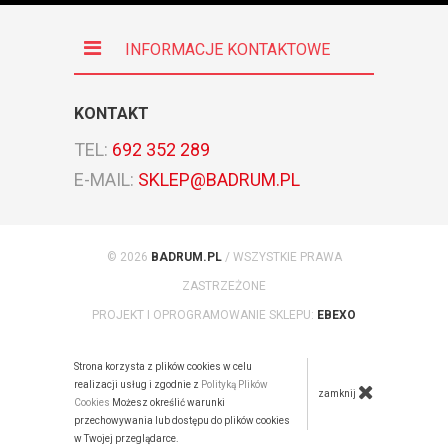
INFORMACJE KONTAKTOWE
KONTAKT
TEL:
692 352 289
E-MAIL:
SKLEP@BADRUM.PL
© 2026
BADRUM.PL
/ WSZYSTKIE PRAWA
ZASTRZEŻONE
PROJEKT I OPROGRAMOWANIE SKLEPU:
EBEXO
Strona korzysta z plików cookies w celu
realizacji usług i zgodnie z
Polityką Plików
zamknij
Cookies
Możesz określić warunki
przechowywania lub dostępu do plików cookies
w Twojej przeglądarce.