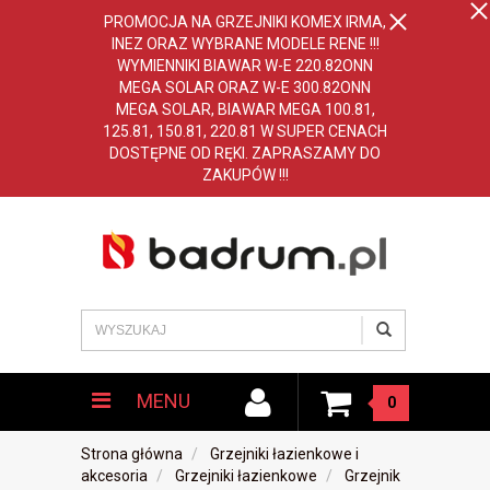
PROMOCJA NA GRZEJNIKI KOMEX IRMA,
INEZ ORAZ WYBRANE MODELE RENE !!!
WYMIENNIKI BIAWAR W-E 220.82ONN
MEGA SOLAR ORAZ W-E 300.82ONN
MEGA SOLAR, BIAWAR MEGA 100.81,
125.81, 150.81, 220.81 W SUPER CENACH
DOSTĘPNE OD RĘKI. ZAPRASZAMY DO
ZAKUPÓW !!!
MENU
0
Strona główna
Grzejniki łazienkowe i
akcesoria
Grzejniki łazienkowe
Grzejnik