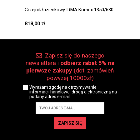
Grzejnik łazienkowy IRMA Komex 1350/630
Grzejn
1120/5
818,00
zł
657,0
Zapisz się do naszego
newslettera i
odbierz rabat 5% na
pierwsze zakupy
(dot. zamówień
powyżej 10000zł)
Wyrażam zgodę na otrzymywanie
informacji handlowej drogą elektroniczną na
podany adres e-mail
ZAPISZ SIĘ