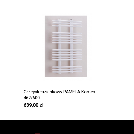
Grzejnik łazienkowy PAMELA Komex
Grzejni
462/600
1194/60
639,00
zł
1 220