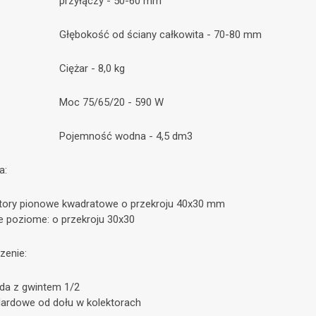
przyłączy - 50-60 mm
Głębokość od ściany całkowita - 70-80 mm
Ciężar - 8,0 kg
Moc 75/65/20 - 590 W
Pojemność wodna - 4,5 dm3
a:
ktory pionowe kwadratowe o przekroju 40x30 mm
ile poziome: o przekroju 30x30
zenie:
zda z gwintem 1/2
dardowe od dołu w kolektorach