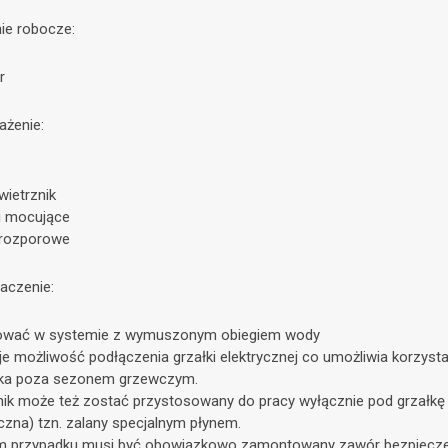
nie robocze:
r
żenie:
wietrznik
ki mocujące
i rozporowe
aczenie:
ować w systemie z wymuszonym obiegiem wody
ieje możliwość podłączenia grzałki elektrycznej co umożliwia korzysta
ika poza sezonem grzewczym.
jnik może też zostać przystosowany do pracy wyłącznie pod grzałkę
yczna) tzn. zalany specjalnym płynem.
m przypadku musi być obowiązkowo zamontowany zawór bezpiecz