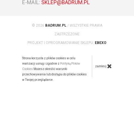
E-MAIL:
SKLEP@BADRUM.PL
© 2026
BADRUM.PL
/ WSZYSTKIE PRAWA
ZASTRZEŻONE
PROJEKT I OPROGRAMOWANIE SKLEPU:
EBEXO
Strona korzysta z plików cookies w celu
realizacji usług i zgodnie z
Polityką Plików
zamknij
Cookies
Możesz określić warunki
przechowywania lub dostępu do plików cookies
w Twojej przeglądarce.