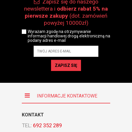
Zapisz się do naszego
newslettera i
odbierz rabat 5% na
pierwsze zakupy
(dot. zamówień
powyżej 10000zł)
Wyrażam zgodę na otrzymywanie
informacji handlowej drogą elektroniczną na
podany adres e-mail
ZAPISZ SIĘ
INFORMACJE KONTAKTOWE
KONTAKT
TEL:
692 352 289