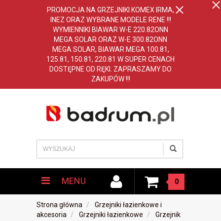
PROMOCJA NA GRZEJNIKI KOMEX IRMA,
INEZ ORAZ WYBRANE MODELE RENE !!!
WYMIENNIKI BIAWAR W-E 220.82ONN
MEGA SOLAR ORAZ W-E 300.82ONN
MEGA SOLAR, BIAWAR MEGA 100.81,
125.81, 150.81, 220.81 W SUPER CENACH
DOSTĘPNE OD RĘKI. ZAPRASZAMY DO
ZAKUPÓW !!!
MENU
0
Strona główna
Grzejniki łazienkowe i
akcesoria
Grzejniki łazienkowe
Grzejnik