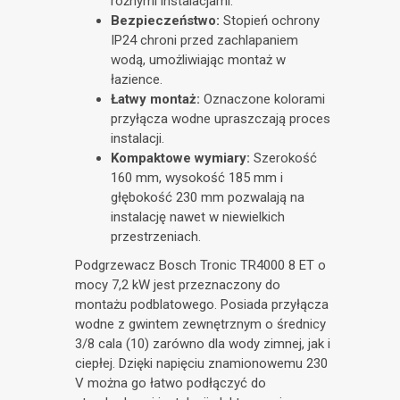
różnymi instalacjami.
Bezpieczeństwo:
Stopień ochrony
IP24 chroni przed zachlapaniem
wodą, umożliwiając montaż w
łazience.
Łatwy montaż:
Oznaczone kolorami
przyłącza wodne upraszczają proces
instalacji.
Kompaktowe wymiary:
Szerokość
160 mm, wysokość 185 mm i
głębokość 230 mm pozwalają na
instalację nawet w niewielkich
przestrzeniach.
Podgrzewacz Bosch Tronic TR4000 8 ET o
mocy 7,2 kW jest przeznaczony do
montażu podblatowego. Posiada przyłącza
wodne z gwintem zewnętrznym o średnicy
3/8 cala (10) zarówno dla wody zimnej, jak i
ciepłej. Dzięki napięciu znamionowemu 230
V można go łatwo podłączyć do