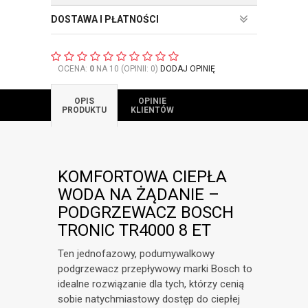
DOSTAWA I PŁATNOŚCI
OCENA:
0
NA 10 (OPINII: 0)
DODAJ OPINIĘ
OPIS
OPINIE
PRODUKTU
KLIENTÓW
KOMFORTOWA CIEPŁA
WODA NA ŻĄDANIE –
PODGRZEWACZ BOSCH
TRONIC TR4000 8 ET
Ten jednofazowy, podumywalkowy
podgrzewacz przepływowy marki Bosch to
idealne rozwiązanie dla tych, którzy cenią
sobie natychmiastowy dostęp do ciepłej