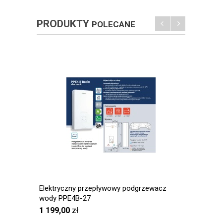
PRODUKTY
POLECANE
Elektryczny przepływowy podgrzewacz
Biawar
wody PPE4B-27
VIKING
1 199,00
zł
2 125