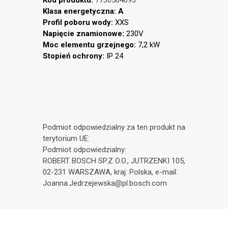
Kod produktu:
7736504693
Klasa energetyczna: A
Profil poboru wody:
XXS
Napięcie znamionowe:
230V
Moc elementu grzejnego:
7,2 kW
Stopień ochrony:
IP 24
Podmiot odpowiedzialny za ten produkt na
terytorium UE:
Podmiot odpowiedzialny:
ROBERT BOSCH SP.Z O.O., JUTRZENKI 105,
02-231 WARSZAWA, kraj: Polska, e-mail:
Joanna.Jedrzejewska@pl.bosch.com