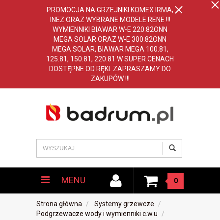
PROMOCJA NA GRZEJNIKI KOMEX IRMA,
INEZ ORAZ WYBRANE MODELE RENE !!!
WYMIENNIKI BIAWAR W-E 220.82ONN
MEGA SOLAR ORAZ W-E 300.82ONN
MEGA SOLAR, BIAWAR MEGA 100.81,
125.81, 150.81, 220.81 W SUPER CENACH
DOSTĘPNE OD RĘKI. ZAPRASZAMY DO
ZAKUPÓW !!!
MENU
0
Strona główna
Systemy grzewcze
Podgrzewacze wody i wymienniki c.w.u