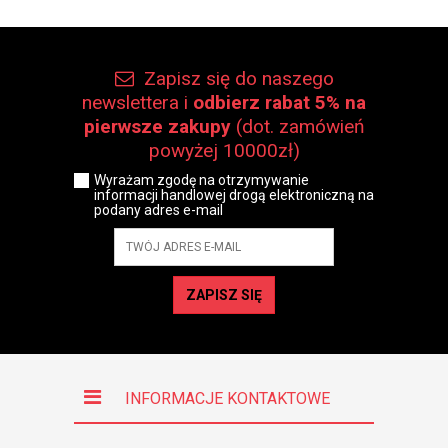
Zapisz się do naszego
newslettera i
odbierz rabat 5% na
pierwsze zakupy
(dot. zamówień
powyżej 10000zł)
Wyrażam zgodę na otrzymywanie
informacji handlowej drogą elektroniczną na
podany adres e-mail
ZAPISZ SIĘ
INFORMACJE KONTAKTOWE